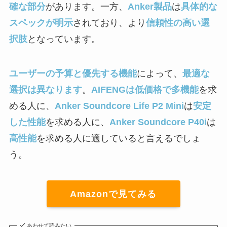
確な部分
があります。一方、
Anker製品
は
具体的な
スペックが明示
されており、より
信頼性の高い選
択肢
となっています。
ユーザーの予算と優先する機能
によって、
最適な
選択は異なります
。
AIFENGは低価格で多機能
を求
める人に、
Anker Soundcore Life P2 Mini
は
安定
した性能
を求める人に、
Anker Soundcore P40i
は
高性能
を求める人に適していると言えるでしょ
う。
Amazonで見てみる
あわせて読みたい