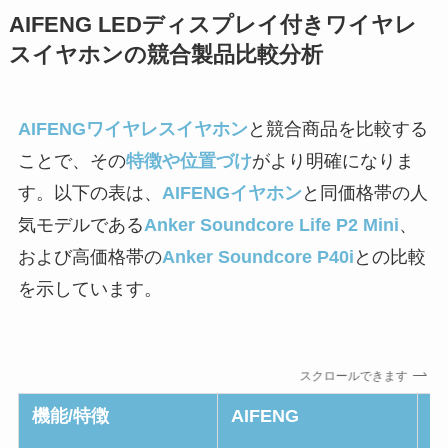
AIFENG LEDディスプレイ付きワイヤレ
スイヤホンの競合製品比較分析
AIFENGワイヤレスイヤホン
と競合商品を比較する
ことで、その
特徴や位置づけ
がより明確になりま
す。以下の表は、
AIFENGイヤホン
と同価格帯の人
気モデルである
Anker Soundcore Life P2 Mini
、
および高価格帯の
Anker Soundcore P40i
との比較
を示しています。
スクロールできます
機能/特徴
AIFENG
A
L