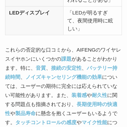
LEDディスプレイ
「LEDが明るすぎ
て、夜間使用時に眩
しい」
これらの否定的な口コミから、AIFENGのワイヤレ
スイヤホンにいくつかの
課題
があることがわかり
ます。特に、
音質
、
接続の安定性
、
バッテリー持
続時間
、
ノイズキャンセリング機能の効果
につい
ては、ユーザーの期待に完全には応えられていな
い可能性があります。また、
装着感
や
耐久性
に関
する問題点も指摘されており、
長期使用時の快適
性
や
製品寿命
に懸念を抱くユーザーもいるようで
す。
タッチコントロールの感度
や
マイク性能
につ