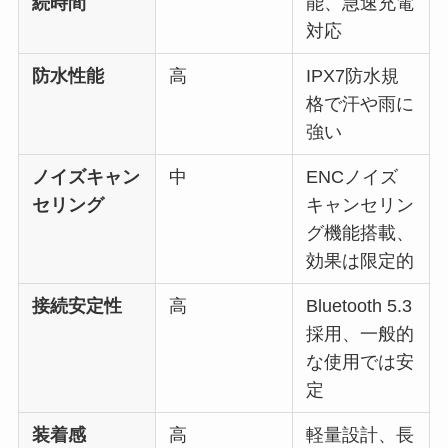
続時間
能、急速充電
対応
防水性能
高
IPX7防水規
格で汗や雨に
強い
ノイズキャン
中
ENCノイズ
セリング
キャンセリン
グ機能搭載、
効果は限定的
接続安定性
高
Bluetooth 5.3
採用、一般的
な使用では安
定
装着感
高
軽量設計、長