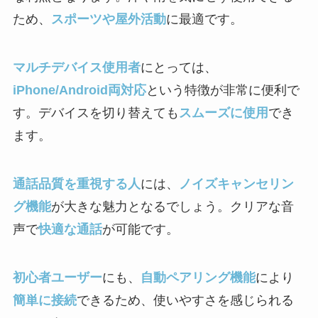
ため、
スポーツや屋外活動
に最適です。
マルチデバイス使用者
にとっては、
iPhone/Android両対応
という特徴が非常に便利で
す。デバイスを切り替えても
スムーズに使用
でき
ます。
通話品質を重視する人
には、
ノイズキャンセリン
グ機能
が大きな魅力となるでしょう。クリアな音
声で
快適な通話
が可能です。
初心者ユーザー
にも、
自動ペアリング機能
により
簡単に接続
できるため、使いやすさを感じられる