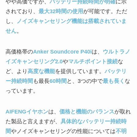
やや高価ですが、
バッテリー持続時間が明確
に示
されており、
最大32時間の使用
が可能です。ただ
し、
ノイズキャンセリング機能は搭載されていま
せん
。
高価格帯の
Anker Soundcore P40i
は、
ウルトラノ
イズキャンセリング2.0
や
マルチポイント接続
な
ど、より
高度な機能
を提供しています。
バッテリ
ー持続時間
も最長
60時間
と、3つの中で
最も長く
な
っています。
AIFENGイヤホン
は、
価格と機能のバランス
が取れ
た製品と言えますが、
具体的なバッテリー持続時
間
やノイズキャンセリングの性能については
不明