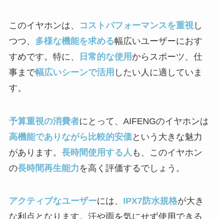
このイヤホンは、
コストパフォーマンスを重視
し
つつ、
多様な機能を求める
幅広いユーザーにおす
すめです。特に、
日常的な使用
からスポーツ、仕
事まで
幅広いシーンで活用
したい人に適していま
す。
予算重視の消費者
にとって、AIFENGのイヤホンは
高機能でありながら比較的安価
という大きな魅力
があります。
長時間使用する人
も、このイヤホン
の
長時間再生能力
を高く評価するでしょう。
アクティブなユーザー
には、
IPX7防水規格
が大き
な利点となります。汗や雨を気にせず使用できる