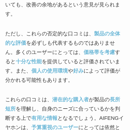
いても、改善の余地があるという意見が見られま
す。
ただし、これらの否定的な口コミは、
製品の全体
的な評価
を必ずしも代表するものではありませ
ん。多くのユーザーにとっては、
価格帯を考慮
す
ると
十分な性能
を提供していると評価されていま
す。また、
個人の使用環境
や
好み
によって評価が
分かれる可能性もあります。
これらの口コミは、
潜在的な購入者
が製品の
長所
短所
を理解し、自身のニーズに合っているかを判
断する上で
有用な情報
となるでしょう。AIFENGイ
ヤホンは、
予算重視のユーザー
にとっては依然と