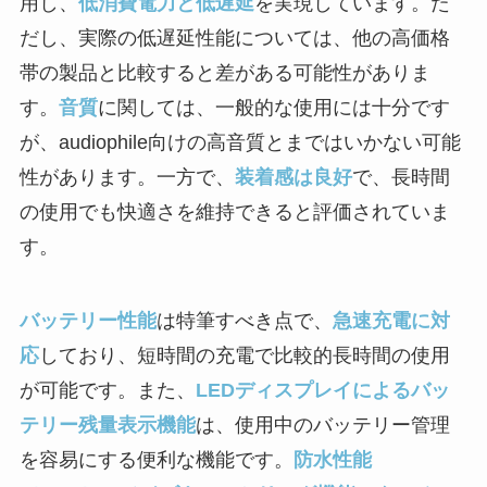
用し、
低消費電力と低遅延
を実現しています。た
だし、実際の低遅延性能については、他の高価格
帯の製品と比較すると差がある可能性がありま
す。
音質
に関しては、一般的な使用には十分です
が、audiophile向けの高音質とまではいかない可能
性があります。一方で、
装着感は良好
で、長時間
の使用でも快適さを維持できると評価されていま
す。
バッテリー性能
は特筆すべき点で、
急速充電に対
応
しており、短時間の充電で比較的長時間の使用
が可能です。また、
LEDディスプレイによるバッ
テリー残量表示機能
は、使用中のバッテリー管理
を容易にする便利な機能です。
防水性能