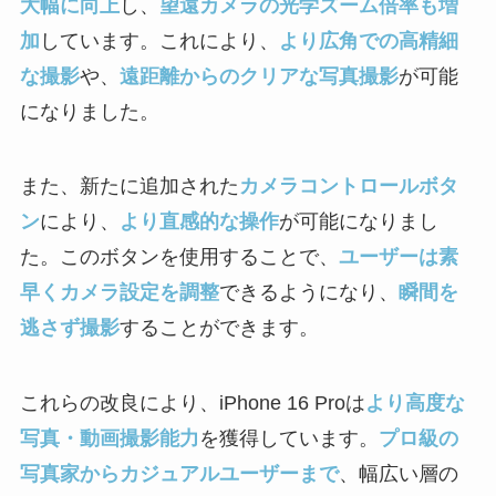
大幅に向上
し、
望遠カメラの光学ズーム倍率も増
加
しています。これにより、
より広角での高精細
な撮影
や、
遠距離からのクリアな写真撮影
が可能
になりました。
また、新たに追加された
カメラコントロールボタ
ン
により、
より直感的な操作
が可能になりまし
た。このボタンを使用することで、
ユーザーは素
早くカメラ設定を調整
できるようになり、
瞬間を
逃さず撮影
することができます。
これらの改良により、iPhone 16 Proは
より高度な
写真・動画撮影能力
を獲得しています。
プロ級の
写真家からカジュアルユーザーまで
、幅広い層の