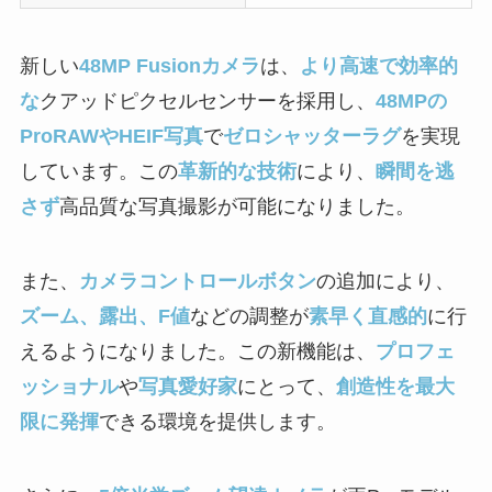
新しい
48MP Fusionカメラ
は、
より高速で効率的
な
クアッドピクセルセンサーを採用し、
48MPの
ProRAWやHEIF写真
で
ゼロシャッターラグ
を実現
しています。この
革新的な技術
により、
瞬間を逃
さず
高品質な写真撮影が可能になりました。
また、
カメラコントロールボタン
の追加により、
ズーム、露出、F値
などの調整が
素早く直感的
に行
えるようになりました。この新機能は、
プロフェ
ッショナル
や
写真愛好家
にとって、
創造性を最大
限に発揮
できる環境を提供します。