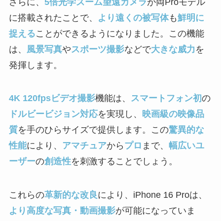
さらに、
5倍光学ズーム望遠カメラ
が両Proモデル
に搭載されたことで、
より遠くの被写体
も
鮮明に
捉える
ことができるようになりました。この機能
は、
風景写真
や
スポーツ撮影
などで
大きな威力
を
発揮します。
4K 120fpsビデオ撮影
機能は、
スマートフォン初
の
ドルビービジョン対応
を実現し、
映画級の映像品
質
を手のひらサイズで提供します。この
驚異的な
性能
により、
アマチュア
から
プロ
まで、
幅広いユ
ーザー
の
創造性
を刺激することでしょう。
これらの
革新的な改良
により、iPhone 16 Proは、
より高度な写真・動画撮影
が可能になっていま