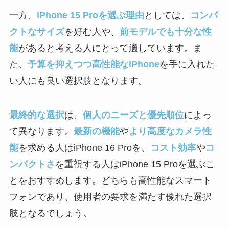
一方、
iPhone 15 Proを選ぶ理由
としては、
コンパ
クトなサイズ
を好む人や、
前モデルでも十分な性
能
があると考える人にとって適しています。ま
た、
予算を抑えつつ高性能なiPhone
を手に入れた
い人にも良い選択肢となります。
最終的な選択
は、
個人のニーズと優先順位
によっ
て異なります。
最新の機能
や
より高度なカメラ性
能
を求める人はiPhone 16 Proを、
コスト効率
や
コ
ンパクトさ
を重視する人はiPhone 15 Proを選ぶこ
とをおすすめします。どちらも高性能なスマート
フォンであり、使用者の要求を満たす優れた選択
肢となるでしょう。