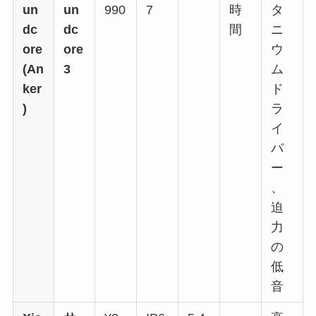
un
un
990
7
時
タ
dc
dc
間
ニ
ore
ore
ウ
(An
3
ム
ker
ド
)
ラ
イ
バ
ー
、
迫
力
の
低
音