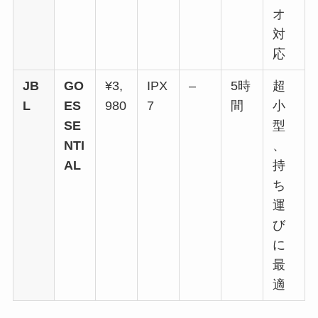
オ
対
応
JB
GO
¥3,
IPX
–
5時
超
L
ES
980
7
間
小
SE
型
NTI
、
AL
持
ち
運
び
に
最
適