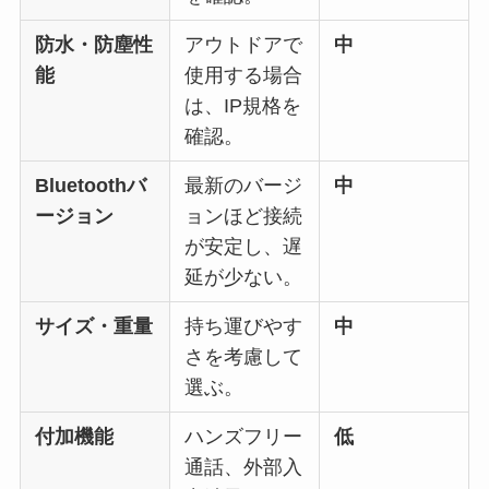
防水・防塵性
アウトドアで
中
能
使用する場合
は、IP規格を
確認。
Bluetoothバ
最新のバージ
中
ージョン
ョンほど接続
が安定し、遅
延が少ない。
サイズ・重量
持ち運びやす
中
さを考慮して
選ぶ。
付加機能
ハンズフリー
低
通話、外部入