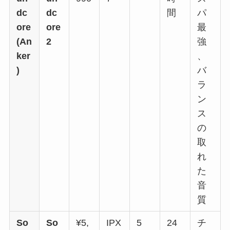
dc
dc
間
パ
ore
ore
最
(An
2
強
ker
、
)
バ
ラ
ン
ス
の
取
れ
た
音
質
So
So
¥5,
IPX
5
24
チ