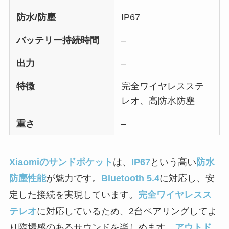
防水/防塵
IP67
バッテリー持続時間
–
出力
–
特徴
完全ワイヤレスステ
レオ、高防水防塵
重さ
–
Xiaomiのサンドポケット
は、
IP67
という高い
防水
防塵性能
が魅力です。
Bluetooth 5.4
に対応し、安
定した接続を実現しています。
完全ワイヤレスス
テレオ
に対応しているため、2台ペアリングしてよ
り臨場感のあるサウンドを楽しめます。
アウトド