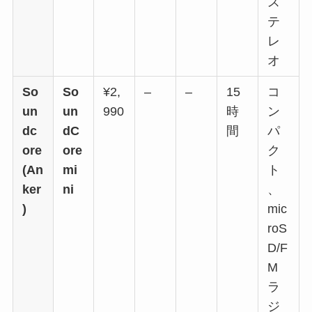
ス
テ
レ
オ
So
So
¥2,
–
–
15
コ
un
un
990
時
ン
dc
dC
間
パ
ore
ore
ク
(An
mi
ト
ker
ni
、
)
mic
roS
D/F
M
ラ
ジ