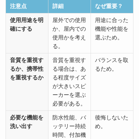
注意点
詳細
なぜ重要？
使用用途を明
屋外での使用
用途に合った
確にする
か、屋内での
機能や性能を
使用かを考え
選ぶため。
る。
音質を重視す
音質を重視す
バランスを取
るか、携帯性
る場合は、あ
るため。
を重視するか
る程度サイズ
が大きいスピ
ーカーを選ぶ
必要がある。
必要な機能を
防水性能、バ
後悔しないた
洗い出す
ッテリー持続
め。
時間、付加機