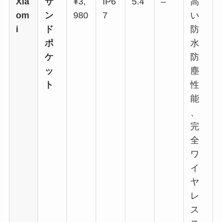
Xia
サ
¥3,
IP6
5.4
–
高
om
ン
980
7
い
i
ド
防
ポ
水
ケ
防
ッ
塵
ト
性
能
、
完
全
ワ
イ
ヤ
レ
ス