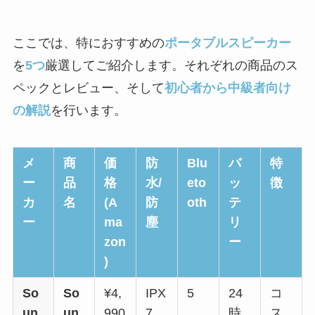
ここでは、特におすすめの
ポータブルスピーカー
を
5つ
厳選してご紹介します。それぞれの商品のス
ペックとレビュー、そして
初心者から中級者向け
の解説
を行います。
メ
商
価
防
Blu
バ
特
ー
品
格
水/
eto
ッ
徴
カ
名
(A
防
oth
テ
ー
ma
塵
リ
zon
ー
)
So
So
¥4,
IPX
5
24
コ
un
un
990
7
時
ス