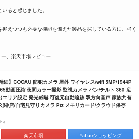
ていると感じました。
を抑えつつも必要な機能を備えた製品を探している方に、強く
ビュー、楽天市場レビュー
】COOAU 防犯カメラ 屋外 ワイヤレス/wifi 5MP/1944P
265動画圧縮 夜間カラー撮影 監視カメラ パン/チルト 360°広
出エリア設定 発光威嚇 可復元自動追跡 双方向音声 家族共有
 玄関/店/自宅見守りカメラ Ptz メモリカード/クラウド保存
n調べ）
楽天市場
Yahooショッピング