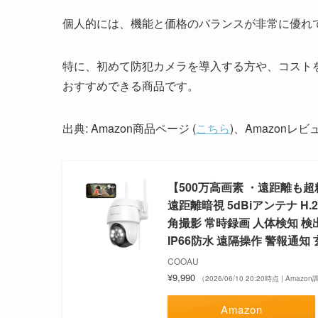
個人的には、機能と価格のバランスが非常に優れ
特に、初めて防犯カメラを導入する方や、コスト
おすすめできる商品です。
出典: Amazon商品ページ (
こちら
)、Amazonレ
【500万高画素 ・遠距離も超精細
遠距離暗視 5dBiアンテナ H.
角撮影 常時録画 人体検知 検
IP66防水 遠隔操作 警報通知
COOAU
¥9,990
（2026/06/10 20:20時点 | Amazo
Amazon