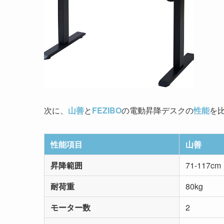
次に、
山善
と
FEZIBO
の電動昇降デスクの
性能
を
性能項目
山善
昇降範囲
71-117cm
耐荷重
80kg
モーター数
2