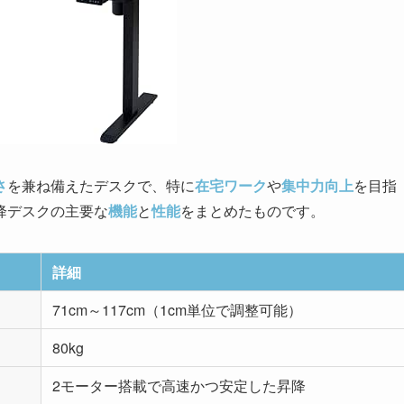
さ
を兼ね備えたデスクで、特に
在宅ワーク
や
集中力向上
を目指
降デスクの主要な
機能
と
性能
をまとめたものです。
詳細
71cm～117cm（1cm単位で調整可能）
80kg
2モーター搭載で高速かつ安定した昇降