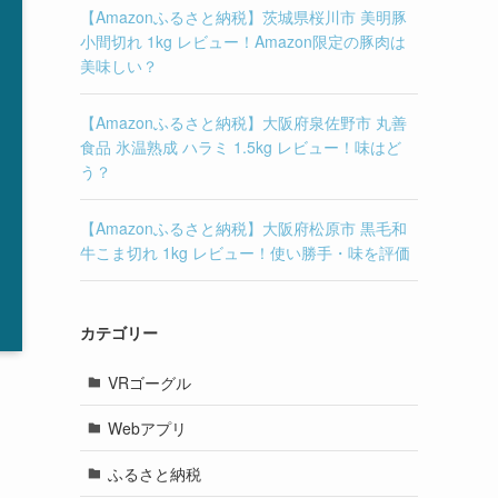
【Amazonふるさと納税】茨城県桜川市 美明豚
小間切れ 1kg レビュー！Amazon限定の豚肉は
美味しい？
【Amazonふるさと納税】大阪府泉佐野市 丸善
食品 氷温熟成 ハラミ 1.5kg レビュー！味はど
う？
【Amazonふるさと納税】大阪府松原市 黒毛和
牛こま切れ 1kg レビュー！使い勝手・味を評価
カテゴリー
VRゴーグル
Webアプリ
ふるさと納税