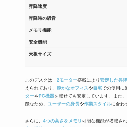
昇降速度
昇降時の騒音
メモリ機能
安全機能
天板サイズ
このデスクは、
2モーター
搭載により
安定した昇
えられており、
静かなオフィス
や
自宅
での使用に
ター
や
PC機器
を載せても安定しています。また、71
能なため、
ユーザーの身長
や
作業スタイル
に合わ
さらに、
4つの高さをメモリ
可能な機能が搭載さ