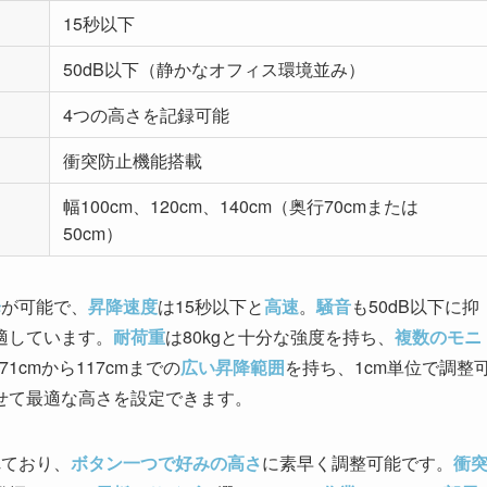
15秒以下
50dB以下（静かなオフィス環境並み）
4つの高さを記録可能
衝突防止機能搭載
幅100cm、120cm、140cm（奥行70cmまたは
50cm）
降
が可能で、
昇降速度
は15秒以下と
高速
。
騒音
も50dB以下に抑
適しています。
耐荷重
は80kgと十分な強度を持ち、
複数のモニ
cmから117cmまでの
広い昇降範囲
を持ち、1cm単位で調整
せて最適な高さを設定できます。
れており、
ボタン一つで好みの高さ
に素早く調整可能です。
衝