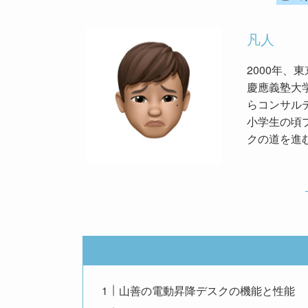
凡人
2000年、
慶應義塾大学
らコンサル
小学生の頃
クの道を進
山善の電動昇降デスクの機能と性能