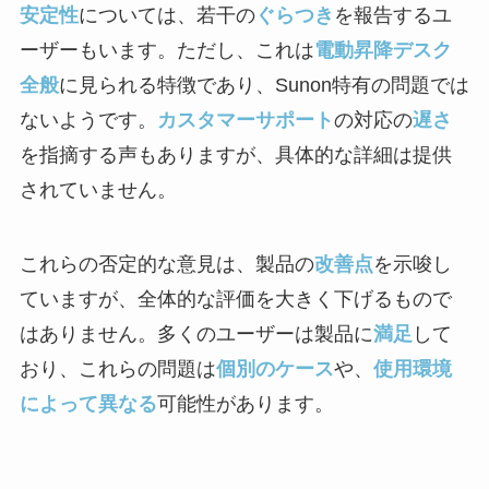
安定性
については、若干の
ぐらつき
を報告するユ
ーザーもいます。ただし、これは
電動昇降デスク
全般
に見られる特徴であり、Sunon特有の問題では
ないようです。
カスタマーサポート
の対応の
遅さ
を指摘する声もありますが、具体的な詳細は提供
されていません。
これらの否定的な意見は、製品の
改善点
を示唆し
ていますが、全体的な評価を大きく下げるもので
はありません。多くのユーザーは製品に
満足
して
おり、これらの問題は
個別のケース
や、
使用環境
によって異なる
可能性があります。