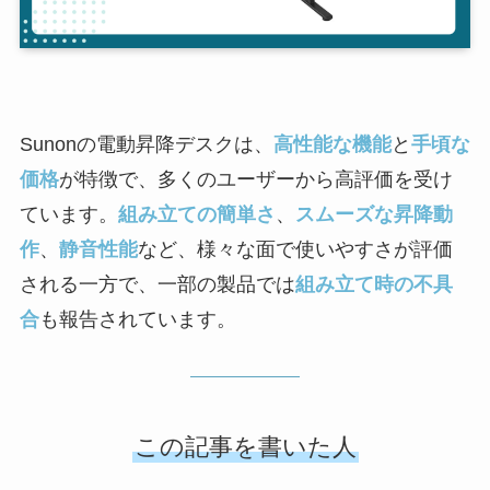
Sunonの電動昇降デスクは、
高性能な機能
と
手頃な
価格
が特徴で、多くのユーザーから高評価を受け
ています。
組み立ての簡単さ
、
スムーズな昇降動
作
、
静音性能
など、様々な面で使いやすさが評価
される一方で、一部の製品では
組み立て時の不具
合
も報告されています。
この記事を書いた人