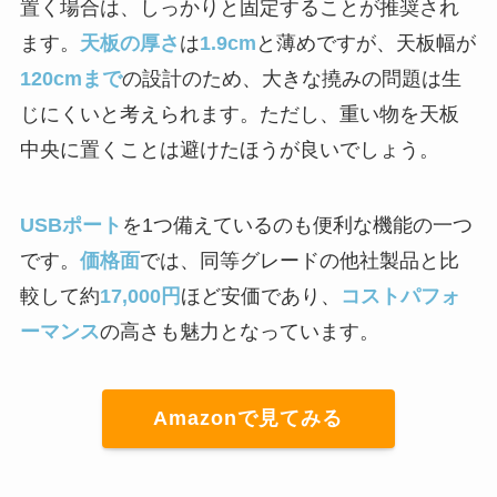
置く場合は、しっかりと固定することが推奨され
ます。
天板の厚さ
は
1.9cm
と薄めですが、天板幅が
120cmまで
の設計のため、大きな撓みの問題は生
じにくいと考えられます。ただし、重い物を天板
中央に置くことは避けたほうが良いでしょう。
USBポート
を1つ備えているのも便利な機能の一つ
です。
価格面
では、同等グレードの他社製品と比
較して約
17,000円
ほど安価であり、
コストパフォ
ーマンス
の高さも魅力となっています。
Amazonで見てみる