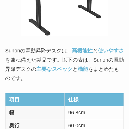
Sunonの電動昇降デスクは、
高機能性
と
使いやすさ
を兼ね備えた製品です。以下の表は、Sunonの電動
昇降デスクの
主要なスペック
と
機能
をまとめたも
のです。
項目
仕様
幅
96.8cm
奥行
60.0cm