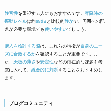
静音性
を重視する人にもおすすめです。
昇降時の
振動レベル
は約
68dB
と比較的
静か
で、周囲への配
慮が必要な環境でも
使いやすい
でしょう。
購入を検討する際
は、これらの特徴が
自身のニー
ズに合致するか
を確認することが重要です。ま
た、
天板の薄さ
や
安定性
などの潜在的な課題も考
慮に入れて、
総合的に判断
することをおすすめし
ます。
ブログコミュニティ