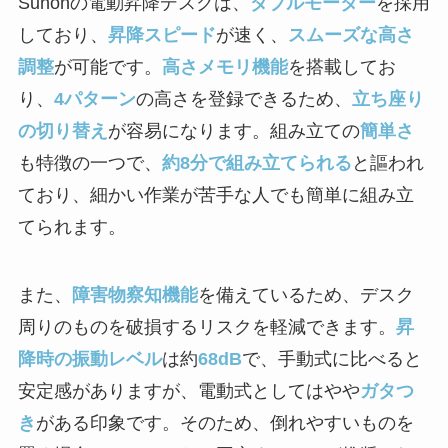
Sunonの電動昇降デスクは、
ダブルモーター
を採用
しており、
昇降スピード
が速く、
スムーズな高さ
調整
が可能です。
高さメモリ機能
を搭載してお
り、
4パターン
の高さを登録できるため、
立ち座り
の切り替え
が容易になります。組み立ての
簡単さ
も特徴の一つで、
約8分で組み立てられる
と謳われ
ており、細かい作業が苦手な人でも簡単に組み立
てられます。
また、
障害物察知機能
を備えているため、デスク
周りのものを破損するリスクを軽減できます。
昇
降時の振動レベル
は約
68dB
で、手動式に比べると
安定感がありますが、電動式としてはやや
ガタつ
き
がある印象です。そのため、倒れやすいものを