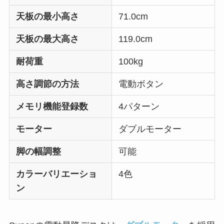
天板の最小高さ
71.0cm
天板の最大高さ
119.0cm
耐荷重
100kg
高さ調節の方法
電動ボタン
メモリ機能登録数
4パターン
モーター
ダブルモーター
脚の幅調整
可能
カラーバリエーショ
4色
ン