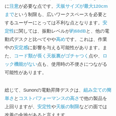
に
注意
が必要な点です。
天板サイズが最大120cm
まで
という制限も、広いワークスペースを必要と
するユーザーにとっては不利な点となります。
安
定性
に関しては、振動レベルが
約68dB
と、他の電
動式デスクと比べてやや
高め
です。これは、作業
中の
安定感
に影響を与える可能性があります。ま
た、
コード類が長く天板裏がゴチャつく
点や、
ロ
ック機能がない
点も、使用時の不便さにつながる
可能性があります。
総じて、Sunonの電動昇降デスクは、
組み立ての簡
単さ
と
コストパフォーマンスの高さ
で他の製品を
上回りますが、
安定性
や
天板の制限
などの面では
改善の余地があると言えます。