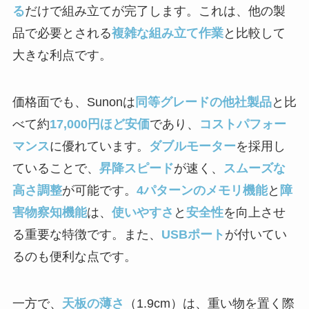
る
だけで組み立てが完了します。これは、他の製
品で必要とされる
複雑な組み立て作業
と比較して
大きな利点です。
価格面でも、Sunonは
同等グレードの他社製品
と比
べて約
17,000円ほど安価
であり、
コストパフォー
マンス
に優れています。
ダブルモーター
を採用し
ていることで、
昇降スピード
が速く、
スムーズな
高さ調整
が可能です。
4パターンのメモリ機能
と
障
害物察知機能
は、
使いやすさ
と
安全性
を向上させ
る重要な特徴です。また、
USBポート
が付いてい
るのも便利な点です。
一方で、
天板の薄さ
（1.9cm）は、重い物を置く際