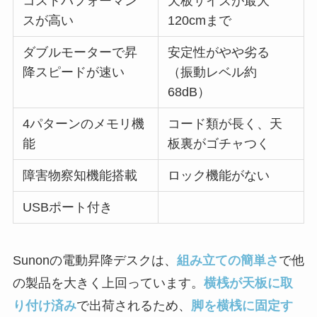
コストパフォーマン
天板サイズが最大
スが高い
120cmまで
ダブルモーターで昇
安定性がやや劣る
降スピードが速い
（振動レベル約
68dB）
4パターンのメモリ機
コード類が長く、天
能
板裏がゴチャつく
障害物察知機能搭載
ロック機能がない
USBポート付き
Sunonの電動昇降デスクは、
組み立ての簡単さ
で他
の製品を大きく上回っています。
横桟が天板に取
り付け済み
で出荷されるため、
脚を横桟に固定す