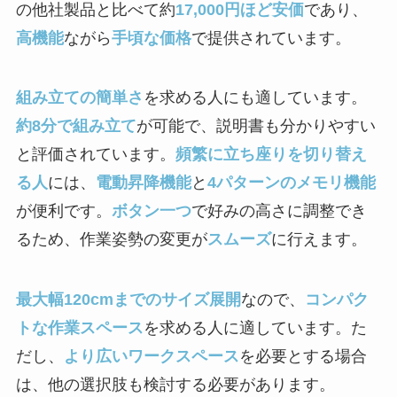
の他社製品と比べて約
17,000円ほど安価
であり、
高機能
ながら
手頃な価格
で提供されています。
組み立ての簡単さ
を求める人にも適しています。
約8分で組み立て
が可能で、説明書も分かりやすい
と評価されています。
頻繁に立ち座りを切り替え
る人
には、
電動昇降機能
と
4パターンのメモリ機能
が便利です。
ボタン一つ
で好みの高さに調整でき
るため、作業姿勢の変更が
スムーズ
に行えます。
最大幅120cmまでのサイズ展開
なので、
コンパク
トな作業スペース
を求める人に適しています。た
だし、
より広いワークスペース
を必要とする場合
は、他の選択肢も検討する必要があります。