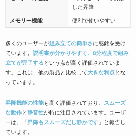
した昇降
メモリー機能
便利で使いやすい
多くのユーザーが
組み立ての簡単さ
に感銘を受け
ています。
説明書が分かりやすく、8分程度で組み
立てが完了する
という点が高く評価されていま
す。これは、他の製品と比較して
大きな利点
とな
っています。
昇降機能の性能
も高く評価されており、
スムーズ
な動作
と
静音性
が特に注目されています。ユーザ
ーは、「
昇降もスムーズだし静かです
」と報告し
ています。