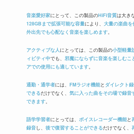
音楽愛好家
にとって、この製品の
HiFi音質
は大き
128GBまで拡張可能な容量
により、
大量の楽曲を
外出先でも心配なく音楽を楽しめます
。
アクティブな人
にとっては、この製品の
小型軽量
ィビティ中
でも、
邪魔にならずに音楽を楽しむこ
アでの使用にも適しています
。
通勤・通学者
には、
FMラジオ機能
と
ダイレクト録
できる
だけでなく、
気に入った曲をその場で録音
できます
。
語学学習者
にとっては、
ボイスレコーダー機能
と
録音
し、
後で復習することができる
だけでなく、