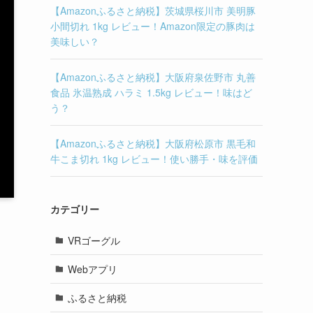
【Amazonふるさと納税】茨城県桜川市 美明豚
小間切れ 1kg レビュー！Amazon限定の豚肉は
美味しい？
【Amazonふるさと納税】大阪府泉佐野市 丸善
食品 氷温熟成 ハラミ 1.5kg レビュー！味はど
う？
【Amazonふるさと納税】大阪府松原市 黒毛和
牛こま切れ 1kg レビュー！使い勝手・味を評価
カテゴリー
VRゴーグル
Webアプリ
ふるさと納税