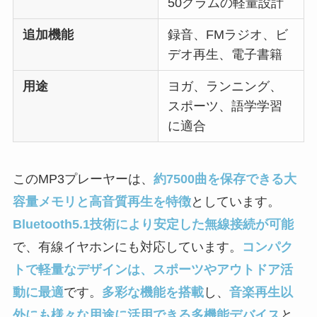
50グラムの軽量設計
追加機能
録音、FMラジオ、ビ
デオ再生、電子書籍
用途
ヨガ、ランニング、
スポーツ、語学学習
に適合
このMP3プレーヤーは、
約7500曲を保存できる大
容量メモリと高音質再生を特徴
としています。
Bluetooth5.1技術により安定した無線接続が可能
で、有線イヤホンにも対応しています。
コンパク
トで軽量なデザインは、スポーツやアウトドア活
動に最適
です。
多彩な機能を搭載
し、
音楽再生以
外にも様々な用途に活用できる多機能デバイス
と