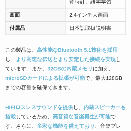
覚時計、語学学習
画面
2.4インチ大画面
付属品
日本語取扱説明書
この製品は、
高性能なBluetooth 5.1技術を採用
し、
より高速な伝送とより安定した接続を実現
し
ています。また、
32GBの内蔵メモリ
に加え、
microSDカードによる拡張が可能
で、最大128GB
までの容量を確保できます。
HIFIロスレスサウンドを提供
し、
内蔵スピーカーも
搭載
しているため、
高音質な音楽再生が可能
で
す。さらに、
多彩な機能を備えており
、音楽プレ