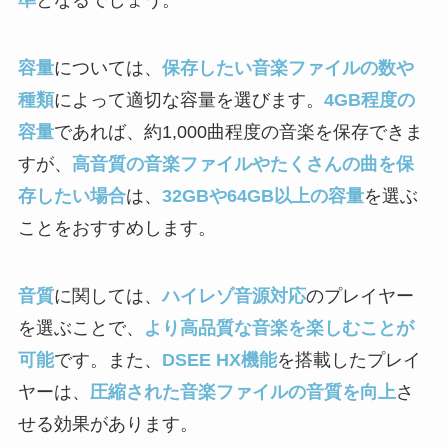
容量
については、
保存したい音楽ファイルの数や
種類
によって適切な容量を選びます。
4GB程度の
容量
であれば、約1,000曲程度の音楽を保存できま
すが、
高音質の音楽ファイルやたくさんの曲を保
存したい場合
は、
32GBや64GB以上の容量
を選ぶ
ことをおすすめします。
音質
に関しては、
ハイレゾ音源対応
のプレイヤー
を選ぶことで、
より高品質な音楽を楽しむことが
可能
です。また、
DSEE HX機能
を搭載したプレイ
ヤーは、
圧縮された音楽ファイルの音質を向上
さ
せる効果があります。