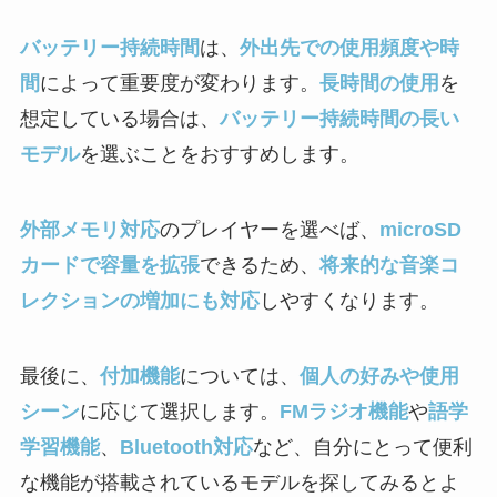
バッテリー持続時間
は、
外出先での使用頻度や時
間
によって重要度が変わります。
長時間の使用
を
想定している場合は、
バッテリー持続時間の長い
モデル
を選ぶことをおすすめします。
外部メモリ対応
のプレイヤーを選べば、
microSD
カードで容量を拡張
できるため、
将来的な音楽コ
レクションの増加にも対応
しやすくなります。
最後に、
付加機能
については、
個人の好みや使用
シーン
に応じて選択します。
FMラジオ機能
や
語学
学習機能
、
Bluetooth対応
など、自分にとって便利
な機能が搭載されているモデルを探してみるとよ