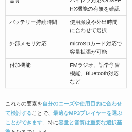
音質
ハイレゾ対応やDSEE
HX機能の有無を確認
バッテリー持続時間
使用頻度や外出時間
に合わせて選択
外部メモリ対応
microSDカード対応で
容量拡張が可能
付加機能
FMラジオ、語学学習
機能、Bluetooth対応
など
これらの要素を
自分のニーズや使用目的に合わせ
て検討する
ことで、
最適なMP3プレイヤーを選ぶ
ことができます
。特に
容量と音質は重要な選択基
準
となるでしょう。