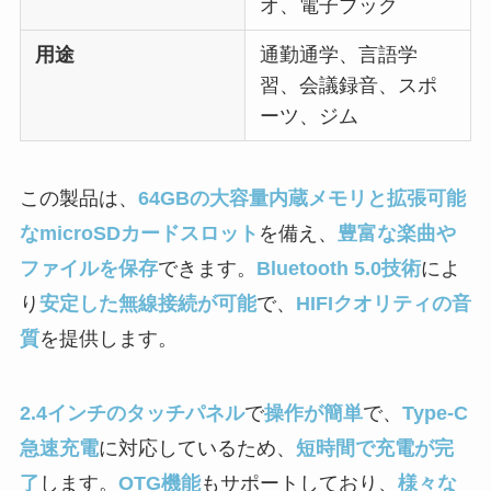
オ、電子ブック
用途
通勤通学、言語学
習、会議録音、スポ
ーツ、ジム
この製品は、
64GBの大容量内蔵メモリと拡張可能
なmicroSDカードスロット
を備え、
豊富な楽曲や
ファイルを保存
できます。
Bluetooth 5.0技術
によ
り
安定した無線接続が可能
で、
HIFIクオリティの音
質
を提供します。
2.4インチのタッチパネル
で
操作が簡単
で、
Type-C
急速充電
に対応しているため、
短時間で充電が完
了
します。
OTG機能
もサポートしており、
様々な