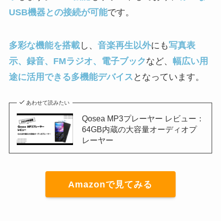
USB機器との接続が可能
です。
多彩な機能を搭載
し、
音楽再生以外
にも
写真表
示、録音、FMラジオ、電子ブック
など、
幅広い用
途に活用できる多機能デバイス
となっています。
あわせて読みたい
Qosea MP3プレーヤー レビュー：
64GB内蔵の大容量オーディオプ
レーヤー
Amazonで見てみる