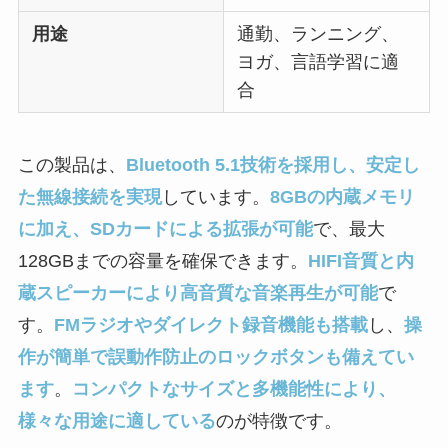
用途
通勤、ランニング、
ヨガ、言語学習に適
合
この製品は、
Bluetooth 5.1技術を採用し、安定し
た無線接続を実現
しています。
8GBの内蔵メモリ
に加え、SDカードによる拡張が可能
で、最大
128GBまでの容量を確保できます。
HIFI音質と内
蔵スピーカーにより高音質な音楽再生が可能
で
す。
FMラジオやダイレクト録音機能も搭載
し、
操
作が簡単で誤動作防止のロックボタンも備えてい
ます
。
コンパクトなサイズと多機能性により、
様々な用途に適している
のが特徴です。